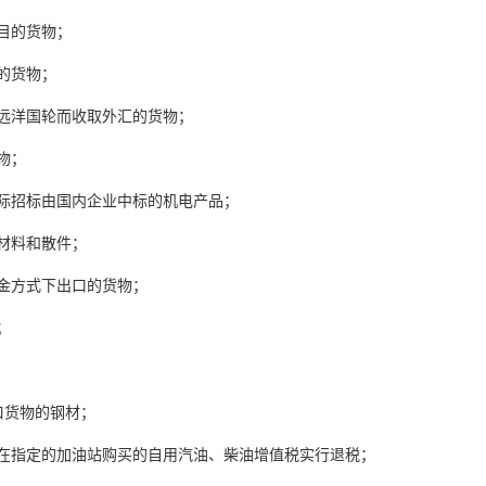
目的货物；
的货物；
远洋国轮而收取外汇的货物；
物；
际招标由国内企业中标的机电产品；
材料和散件；
金方式下出口的货物；
；
口货物的钢材；
事馆在指定的加油站购买的自用汽油、柴油增值税实行退税；