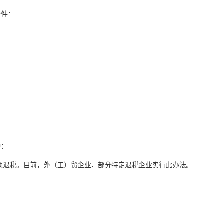
条件：
种：
税额退税。目前，外（工）贸企业、部分特定退税企业实行此办法。