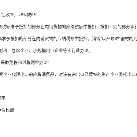
：
+征收率）×6%或5%
进项税额准予抵扣的部分在内销货物的应纳税额中抵扣，抵扣不完的部分实
税额准予抵扣的部分在内销货物的应纳税额中抵扣。销售“以产顶进”钢材的
对出口卷烟企业、小规模出口企业等实行此办法。
别采取免税和退税两种办法：
贸企业代理出口的应税消费品，对没有进出口经营权的生产企业委托出口
税率
单位税额