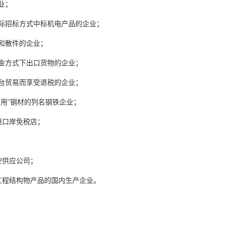
业；
际招标方式中标机电产品的企业；
和散件的企业；
金方式下出口货物的企业；
台贸易而享受退税的企业；
用”钢材的列名钢铁企业；
境口岸免税店；
空供应公司；
工程结构物产品的国内生产企业。