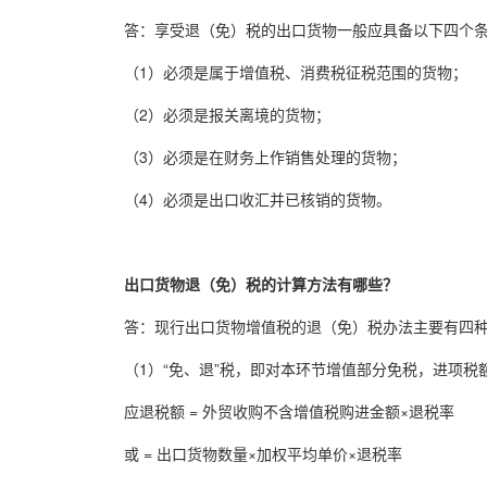
答：享受退（免）税的出口货物一般应具备以下四个
（1）必须是属于增值税、消费税征税范围的货物；
（2）必须是报关离境的货物；
（3）必须是在财务上作销售处理的货物；
（4）必须是出口收汇并已核销的货物。
出口货物退（免）税的计算方法有哪些？
答：现行出口货物增值税的退（免）税办法主要有四
（1）“免、退”税，即对本环节增值部分免税，进项
应退税额 = 外贸收购不含增值税购进金额×退税率
或 = 出口货物数量×加权平均单价×退税率