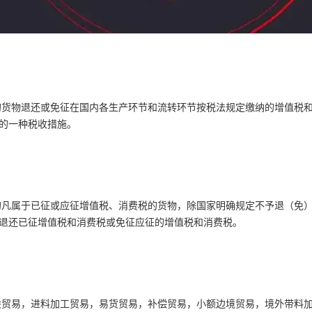
的货物退还或免征在国内各生产环节和流转环节按税法规定缴纳的增值税
的一种税收措施。
的凡属于已征或应征增值税、消费税的货物，除国家明确规定不予退（免
退还已征增值税和消费税或免征应征的增值税和消费税。
般贸易，进料加工贸易，易货贸易，补偿贸易，小额边境贸易，境外带料