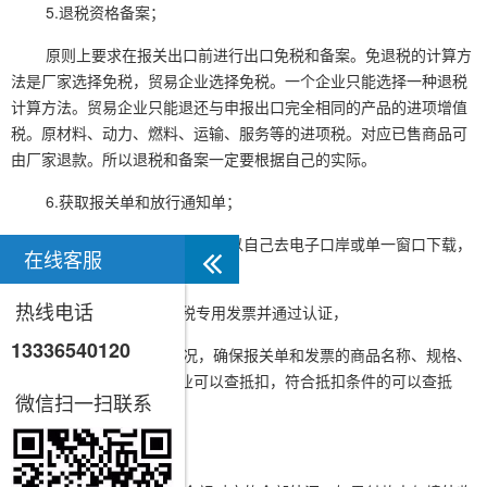
5.退税资格备案；
原则上要求在报关出口前进行出口免税和备案。免退税的计算方
法是厂家选择免税，贸易企业选择免税。一个企业只能选择一种退税
计算方法。贸易企业只能退还与申报出口完全相同的产品的进项增值
税。原材料、动力、燃料、运输、服务等的进项税。对应已售商品可
由厂家退款。所以退税和备案一定要根据自己的实际。
6.获取报关单和放行通知单；
现在都是无纸化报关。你可以自己去电子口岸或单一窗口下载，
在线客服
也可以向货代或报关行索取。
热线电话
7.向供应商索要增值税专用发票并通过认证，
13336540120
检查外贸企业退税情况，确保报关单和发票的商品名称、规格、
型号、单位一致；生产企业可以查抵扣，符合抵扣条件的可以查抵
微信扫一扫联系
扣。
8.收集所有外汇；