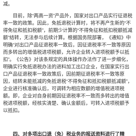
减。
目前，除“两高一资”产品外，国家对出口产品实行征退税
率一致的政策。因此，免抵退税计算时，将不再产生新的“不
得免征和抵扣税额”，前期少计算的“不得免征和抵扣税额抵减
额”结转，无法参与后续计算。根据国务院部署，《通知》中
明确“对出口产品征退税率一致后，因征退税率不一致等原因
而多转出的增值税进项税额，允许企业转入进项税额予以抵
扣”。《公告》对该条规定的具体操作办法作了进一步细化，
明确实行免抵退税办法的进料加工出口企业，在国家实行出
口产品征退税率一致政策后，因前期征退税率不一致等原
因，结转未能抵减的免抵退税“不得免征和抵扣税额抵减额”，
企业进行核准确认后，可调转为相应数额的增值税进项税
额。即，企业对自身前期因征退税率不一致而多转出的增值
税进项税额，经核实清楚、确认金额后，可转入进项税额予
以抵扣。
四、对多项出口退（免）税业务的报送资料进行了精