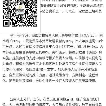
这一程序。”
分析指出，随着美联储货币政策的收缩，全球美元流动性
开始回流。人民币作为国际储备货币之一，可以在一定程度上填补美
元回归造成的市场空缺。
今年前4个月，我国货物贸易人民币跨境收付累计2.2万亿元，同
比增长26%，占货物贸易本外币跨境收付的16%，比去年底提高1.3个
百分点；人民币直接投资跨境收支合计1.9万亿元，同比增长19%，占
本外币直接投资跨境收支的66%。
央行表示，将稳步推进《通知》的
实施，提供良好的支持
中信银行相关负责人介绍，中信银行以便利化
为重点，积极为优质外贸企业和优质对外承包工程企业提供跨境人民
币便利化服务，降低企业“唯一成本”。加大跨境人民币在外贸新业
态、自贸区等领域的推广力度，通过政策宣传、方案制定、流程优
化、降费让利等措施，推动企业进一步扩大跨境人民币结算使用。
业内人士分析，当前，在美元加息周期启动、经济衰退预期升
温、大宗商品剧烈波动的情况下，人民币应抓住机遇，改革当前世界