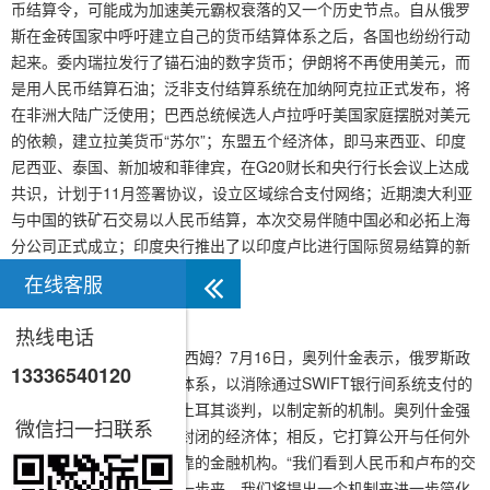
币结算令，可能成为加速美元霸权衰落的又一个历史节点。
自从俄罗
斯在金砖国家中呼吁建立自己的货币结算体系之后，各国也纷纷行动
起来。委内瑞拉发行了锚石油的数字货币；伊朗将不再使用美元，而
是用人民币结算石油；泛非支付结算系统在加纳阿克拉正式发布，将
在非洲大陆广泛使用；巴西总统候选人卢拉呼吁美国家庭摆脱对美元
的依赖，建立拉美货币“苏尔”；东盟五个经济体，即马来西亚、印度
尼西亚、泰国、新加坡和菲律宾，在G20财长和央行行长会议上达成
共识，计划于11月签署协议，设立区域综合支付网络；近期澳大利亚
与中国的铁矿石交易以人民币结算，本次交易伴随中国必和必拓上海
分公司正式成立；印度央行推出了以印度卢比进行国际贸易结算的新
机制，并宣布立即生效.
在线客服
热线电话
俄罗斯总统助理马克西姆？7月16日，奥列什金表示，俄罗斯政
13336540120
府计划建立对外经济贸易体系，以消除通过SWIFT银行间系统支付的
必要性，并正在与中国和土耳其谈判，以制定新的机制。
奥列什金强
微信扫一扫联系
调，俄罗斯不会成为一个封闭的经济体；相反，它打算公开与任何外
部国家合作，但它需要可靠的金融机构。“我们看到人民币和卢布的交
易量大幅增长。这将一步一步来，我们将提出一个机制来进一步简化